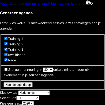
Voeg deze race datums en starttijden toe aan je agenda
Genereer agenda
Eerst, kies welke F1 raceweekend sessies je wilt toevoegen aan je
agenda:
Training 1
Training 2
Training 3
Kwalificatie
Race
Stel een herinnering in
enkele minuten voor elk
evenement in je seizoensagenda.
Haal de agenda op
Kies uw taal
Select Site
Kies een jaar...