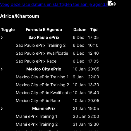
Voeg deze race datums en starttijden toe aan je agenda
Africa/Khartoum
Toggle
Formula E Agenda
Datum
Tijd
Sao Paulo ePrix
6 Dec
17:05
Sao Paulo ePrix
Training 2
6 Dec
10:10
Sao Paulo ePrix
Kwalificatie
6 Dec
12:40
Sao Paulo ePrix
Race
6 Dec
17:05
Mexico City ePrix
10 Jan
20:05
Mexico City ePrix
Training 1
9 Jan
22:00
Mexico City ePrix
Training 2
10 Jan
13:30
Mexico City ePrix
Kwalificatie
10 Jan
15:40
Mexico City ePrix
Race
10 Jan
20:05
Miami ePrix
31 Jan
19:05
Miami ePrix
Training 1
30 Jan
22:00
Miami ePrix
Training 2
31 Jan
12:30