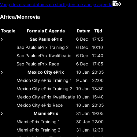
Voeg deze race datums en starttijden toe aan je agenda
Africa/Monrovia
Toggle
Formula E Agenda
Datum
Tijd
Sao Paulo ePrix
6 Dec
17:05
Sao Paulo ePrix
Training 2
6 Dec
10:10
Sao Paulo ePrix
Kwalificatie
6 Dec
12:40
Sao Paulo ePrix
Race
6 Dec
17:05
Mexico City ePrix
10 Jan
20:05
Mexico City ePrix
Training 1
9 Jan
22:00
Mexico City ePrix
Training 2
10 Jan
13:30
Mexico City ePrix
Kwalificatie
10 Jan
15:40
Mexico City ePrix
Race
10 Jan
20:05
Miami ePrix
31 Jan
19:05
Miami ePrix
Training 1
30 Jan
22:00
Miami ePrix
Training 2
31 Jan
12:30