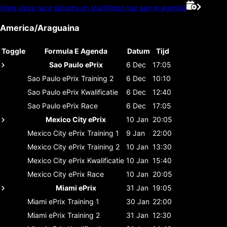
Voeg deze race datums en starttijden toe aan je agenda
America/Araguaina
Toggle
Formula E Agenda
Datum
Tijd
Sao Paulo ePrix
6 Dec
17:05
Sao Paulo ePrix
Training 2
6 Dec
10:10
Sao Paulo ePrix
Kwalificatie
6 Dec
12:40
Sao Paulo ePrix
Race
6 Dec
17:05
Mexico City ePrix
10 Jan
20:05
Mexico City ePrix
Training 1
9 Jan
22:00
Mexico City ePrix
Training 2
10 Jan
13:30
Mexico City ePrix
Kwalificatie
10 Jan
15:40
Mexico City ePrix
Race
10 Jan
20:05
Miami ePrix
31 Jan
19:05
Miami ePrix
Training 1
30 Jan
22:00
Miami ePrix
Training 2
31 Jan
12:30