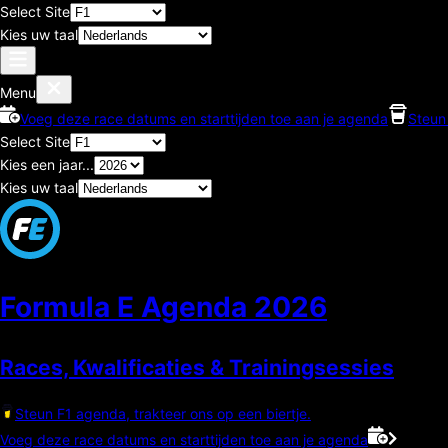
Select Site
Kies uw taal
Menu
Voeg deze race datums en starttijden toe aan je agenda
Steun 
Select Site
Kies een jaar...
Kies uw taal
Formula E Agenda
2026
Races, Kwalificaties & Trainingsessies
Steun F1 agenda, trakteer ons op een biertje.
Voeg deze race datums en starttijden toe aan je agenda