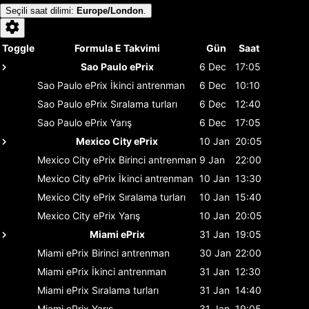
Seçili saat dilimi
:
Europe/London
.
Toggle
Formula E Takvimi
Gün
Saat
Sao Paulo ePrix
6 Dec
17:05
Sao Paulo ePrix
İkinci antrenman
6 Dec
10:10
Sao Paulo ePrix
Sıralama turları
6 Dec
12:40
Sao Paulo ePrix
Yarış
6 Dec
17:05
Mexico City ePrix
10 Jan
20:05
Mexico City ePrix
Birinci antrenman
9 Jan
22:00
Mexico City ePrix
İkinci antrenman
10 Jan
13:30
Mexico City ePrix
Sıralama turları
10 Jan
15:40
Mexico City ePrix
Yarış
10 Jan
20:05
Miami ePrix
31 Jan
19:05
Miami ePrix
Birinci antrenman
30 Jan
22:00
Miami ePrix
İkinci antrenman
31 Jan
12:30
Miami ePrix
Sıralama turları
31 Jan
14:40
Miami ePrix
Yarış
31 Jan
19:05