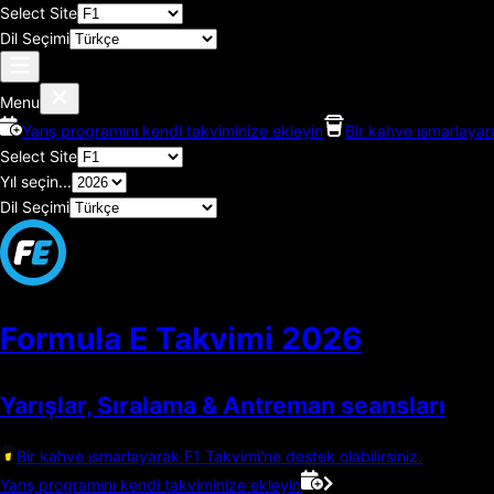
Select Site
Dil Seçimi
Menu
Yarış programını kendi takviminize ekleyin
Bir kahve ısmarlayara
Select Site
Yıl seçin...
Dil Seçimi
Formula E Takvimi
2026
Yarışlar, Sıralama & Antreman seansları
Bir kahve ısmarlayarak F1 Takvimi'ne destek olabilirsiniz.
Yarış programını kendi takviminize ekleyin