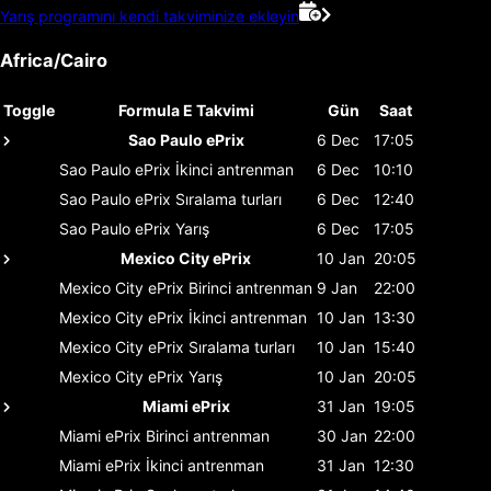
Yarış programını kendi takviminize ekleyin
Africa/Cairo
Toggle
Formula E Takvimi
Gün
Saat
Sao Paulo ePrix
6 Dec
17:05
Sao Paulo ePrix
İkinci antrenman
6 Dec
10:10
Sao Paulo ePrix
Sıralama turları
6 Dec
12:40
Sao Paulo ePrix
Yarış
6 Dec
17:05
Mexico City ePrix
10 Jan
20:05
Mexico City ePrix
Birinci antrenman
9 Jan
22:00
Mexico City ePrix
İkinci antrenman
10 Jan
13:30
Mexico City ePrix
Sıralama turları
10 Jan
15:40
Mexico City ePrix
Yarış
10 Jan
20:05
Miami ePrix
31 Jan
19:05
Miami ePrix
Birinci antrenman
30 Jan
22:00
Miami ePrix
İkinci antrenman
31 Jan
12:30