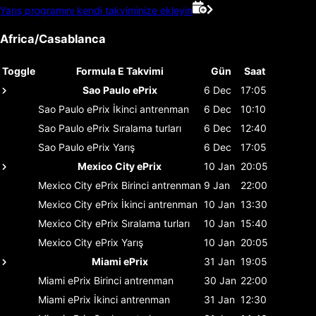
Yarış programını kendi takviminize ekleyin
Africa/Casablanca
Toggle
Formula E Takvimi
Gün
Saat
Sao Paulo ePrix
6 Dec
17:05
Sao Paulo ePrix
İkinci antrenman
6 Dec
10:10
Sao Paulo ePrix
Sıralama turları
6 Dec
12:40
Sao Paulo ePrix
Yarış
6 Dec
17:05
Mexico City ePrix
10 Jan
20:05
Mexico City ePrix
Birinci antrenman
9 Jan
22:00
Mexico City ePrix
İkinci antrenman
10 Jan
13:30
Mexico City ePrix
Sıralama turları
10 Jan
15:40
Mexico City ePrix
Yarış
10 Jan
20:05
Miami ePrix
31 Jan
19:05
Miami ePrix
Birinci antrenman
30 Jan
22:00
Miami ePrix
İkinci antrenman
31 Jan
12:30