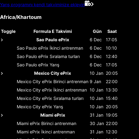
Yarış programını kendi takviminize ekleyin
Africa/Khartoum
Toggle
Formula E Takvimi
Gün
Saat
Sao Paulo ePrix
6 Dec
17:05
Sao Paulo ePrix
İkinci antrenman
6 Dec
10:10
Sao Paulo ePrix
Sıralama turları
6 Dec
12:40
Sao Paulo ePrix
Yarış
6 Dec
17:05
Mexico City ePrix
10 Jan
20:05
Mexico City ePrix
Birinci antrenman
9 Jan
22:00
Mexico City ePrix
İkinci antrenman
10 Jan
13:30
Mexico City ePrix
Sıralama turları
10 Jan
15:40
Mexico City ePrix
Yarış
10 Jan
20:05
Miami ePrix
31 Jan
19:05
Miami ePrix
Birinci antrenman
30 Jan
22:00
Miami ePrix
İkinci antrenman
31 Jan
12:30