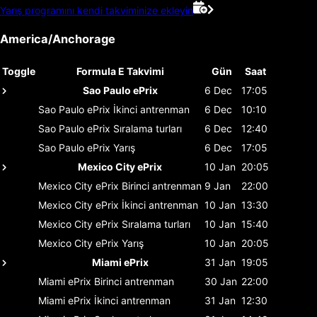
Yarış programını kendi takviminize ekleyin
America/Anchorage
Toggle
Formula E Takvimi
Gün
Saat
Sao Paulo ePrix
6 Dec
17:05
Sao Paulo ePrix
İkinci antrenman
6 Dec
10:10
Sao Paulo ePrix
Sıralama turları
6 Dec
12:40
Sao Paulo ePrix
Yarış
6 Dec
17:05
Mexico City ePrix
10 Jan
20:05
Mexico City ePrix
Birinci antrenman
9 Jan
22:00
Mexico City ePrix
İkinci antrenman
10 Jan
13:30
Mexico City ePrix
Sıralama turları
10 Jan
15:40
Mexico City ePrix
Yarış
10 Jan
20:05
Miami ePrix
31 Jan
19:05
Miami ePrix
Birinci antrenman
30 Jan
22:00
Miami ePrix
İkinci antrenman
31 Jan
12:30