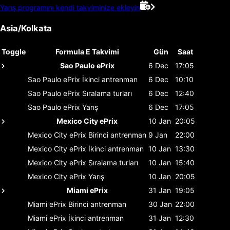
Yarış programını kendi takviminize ekleyin
Asia/Kolkata
Toggle
Formula E Takvimi
Gün
Saat
Sao Paulo ePrix
6 Dec
17:05
Sao Paulo ePrix
İkinci antrenman
6 Dec
10:10
Sao Paulo ePrix
Sıralama turları
6 Dec
12:40
Sao Paulo ePrix
Yarış
6 Dec
17:05
Mexico City ePrix
10 Jan
20:05
Mexico City ePrix
Birinci antrenman
9 Jan
22:00
Mexico City ePrix
İkinci antrenman
10 Jan
13:30
Mexico City ePrix
Sıralama turları
10 Jan
15:40
Mexico City ePrix
Yarış
10 Jan
20:05
Miami ePrix
31 Jan
19:05
Miami ePrix
Birinci antrenman
30 Jan
22:00
Miami ePrix
İkinci antrenman
31 Jan
12:30