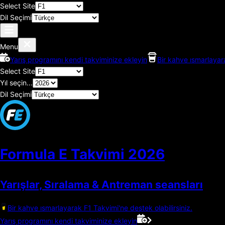
Select Site
Dil Seçimi
Menu
Yarış programını kendi takviminize ekleyin
Bir kahve ısmarlayara
Select Site
Yıl seçin...
Dil Seçimi
Formula E Takvimi
2026
Yarışlar, Sıralama & Antreman seansları
Bir kahve ısmarlayarak F1 Takvimi'ne destek olabilirsiniz.
Yarış programını kendi takviminize ekleyin