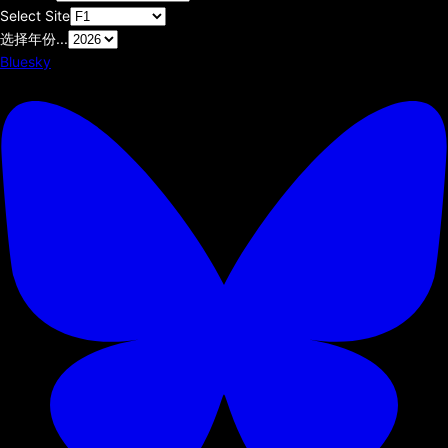
Select Site
选择年份...
Bluesky