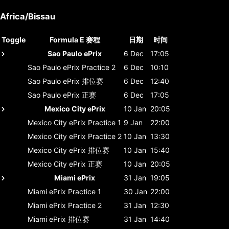
Africa/Bissau
Toggle
Formula E 赛程
日期
时间
Sao Paulo ePrix
6 Dec
17:05
Sao Paulo ePrix
Practice 2
6 Dec
10:10
Sao Paulo ePrix
排位赛
6 Dec
12:40
Sao Paulo ePrix
正赛
6 Dec
17:05
Mexico City ePrix
10 Jan
20:05
Mexico City ePrix
Practice 1
9 Jan
22:00
Mexico City ePrix
Practice 2
10 Jan
13:30
Mexico City ePrix
排位赛
10 Jan
15:40
Mexico City ePrix
正赛
10 Jan
20:05
Miami ePrix
31 Jan
19:05
Miami ePrix
Practice 1
30 Jan
22:00
Miami ePrix
Practice 2
31 Jan
12:30
Miami ePrix
排位赛
31 Jan
14:40