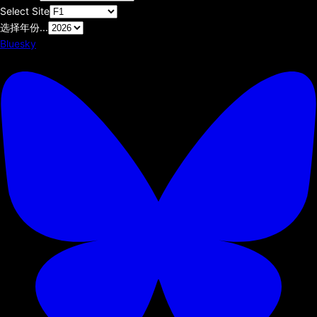
Select Site
选择年份...
Bluesky