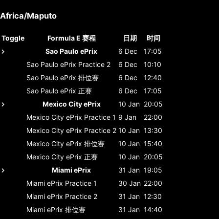
Africa/Maputo
Toggle
Formula E 赛程
日期
时间
Sao Paulo ePrix
6 Dec
17:05
Sao Paulo ePrix
Practice 2
6 Dec
10:10
Sao Paulo ePrix
排位赛
6 Dec
12:40
Sao Paulo ePrix
正赛
6 Dec
17:05
Mexico City ePrix
10 Jan
20:05
Mexico City ePrix
Practice 1
9 Jan
22:00
Mexico City ePrix
Practice 2
10 Jan
13:30
Mexico City ePrix
排位赛
10 Jan
15:40
Mexico City ePrix
正赛
10 Jan
20:05
Miami ePrix
31 Jan
19:05
Miami ePrix
Practice 1
30 Jan
22:00
Miami ePrix
Practice 2
31 Jan
12:30
Miami ePrix
排位赛
31 Jan
14:40