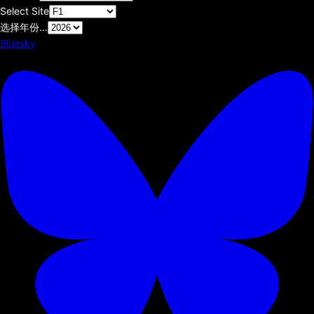
Select Site
选择年份...
Bluesky