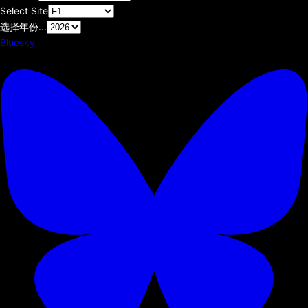
Select Site
选择年份...
Bluesky