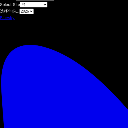
Select Site
选择年份...
Bluesky