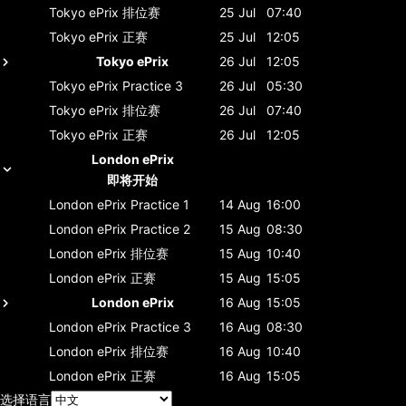
Tokyo ePrix
排位赛
25 Jul
07:40
Tokyo ePrix
正赛
25 Jul
12:05
Tokyo ePrix
26 Jul
12:05
Tokyo ePrix
Practice 3
26 Jul
05:30
Tokyo ePrix
排位赛
26 Jul
07:40
Tokyo ePrix
正赛
26 Jul
12:05
London ePrix
即将开始
London ePrix
Practice 1
14 Aug
16:00
London ePrix
Practice 2
15 Aug
08:30
London ePrix
排位赛
15 Aug
10:40
London ePrix
正赛
15 Aug
15:05
London ePrix
16 Aug
15:05
London ePrix
Practice 3
16 Aug
08:30
London ePrix
排位赛
16 Aug
10:40
London ePrix
正赛
16 Aug
15:05
选择语言