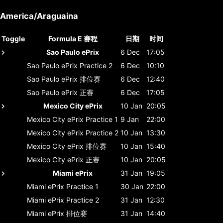
America/Araguaina
Toggle
Formula E 赛程
日期
时间
Sao Paulo ePrix
6 Dec
17:05
Sao Paulo ePrix
Practice 2
6 Dec
10:10
Sao Paulo ePrix
排位赛
6 Dec
12:40
Sao Paulo ePrix
正赛
6 Dec
17:05
Mexico City ePrix
10 Jan
20:05
Mexico City ePrix
Practice 1
9 Jan
22:00
Mexico City ePrix
Practice 2
10 Jan
13:30
Mexico City ePrix
排位赛
10 Jan
15:40
Mexico City ePrix
正赛
10 Jan
20:05
Miami ePrix
31 Jan
19:05
Miami ePrix
Practice 1
30 Jan
22:00
Miami ePrix
Practice 2
31 Jan
12:30
Miami ePrix
排位赛
31 Jan
14:40