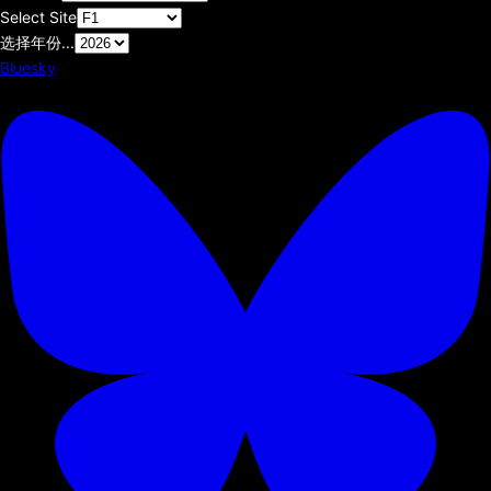
Select Site
选择年份...
Bluesky