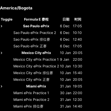
America/Bogota
Toggle
Formula E 赛程
日期
时间
Sao Paulo ePrix
6 Dec
17:05
Sao Paulo ePrix
Practice 2
6 Dec
10:10
Sao Paulo ePrix
排位赛
6 Dec
12:40
Sao Paulo ePrix
正赛
6 Dec
17:05
Mexico City ePrix
10 Jan
20:05
Mexico City ePrix
Practice 1
9 Jan
22:00
Mexico City ePrix
Practice 2
10 Jan
13:30
Mexico City ePrix
排位赛
10 Jan
15:40
Mexico City ePrix
正赛
10 Jan
20:05
Miami ePrix
31 Jan
19:05
Miami ePrix
Practice 1
30 Jan
22:00
Miami ePrix
Practice 2
31 Jan
12:30
Miami ePrix
排位赛
31 Jan
14:40