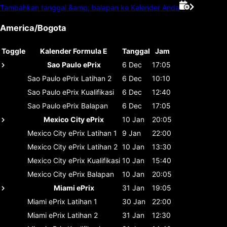
Tambahkan tanggal &amp; balapan ke Kalender Anda
America/Bogota
Toggle
Kalender Formula E
Tanggal
Jam
Sao Paulo ePrix
6 Dec
17:05
Sao Paulo ePrix
Latihan 2
6 Dec
10:10
Sao Paulo ePrix
Kualifikasi
6 Dec
12:40
Sao Paulo ePrix
Balapan
6 Dec
17:05
Mexico City ePrix
10 Jan
20:05
Mexico City ePrix
Latihan 1
9 Jan
22:00
Mexico City ePrix
Latihan 2
10 Jan
13:30
Mexico City ePrix
Kualifikasi
10 Jan
15:40
Mexico City ePrix
Balapan
10 Jan
20:05
Miami ePrix
31 Jan
19:05
Miami ePrix
Latihan 1
30 Jan
22:00
Miami ePrix
Latihan 2
31 Jan
12:30