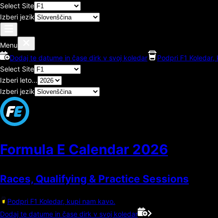
Select Site
Izberi jezik
Menu
Dodaj te datume in čase dirk v svoj koledar
Podpri F1 Koledar,
Select Site
Izberi leto...
Izberi jezik
Formula E Calendar
2026
Races, Qualifying & Practice Sessions
Podpri F1 Koledar, kupi nam kavo.
Dodaj te datume in čase dirk v svoj koledar