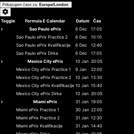
Prikazujem čase za
:
Europe/London
.
Toggle
Formula E Calendar
Datum
Čas
Sao Paulo ePrix
6 Dec
17:05
Sao Paulo ePrix
Practice 2
6 Dec
10:10
Sao Paulo ePrix
Kvalifikacije
6 Dec
12:40
Sao Paulo ePrix
Dirka
6 Dec
17:05
Mexico City ePrix
10 Jan
20:05
Mexico City ePrix
Practice 1
9 Jan
22:00
Mexico City ePrix
Practice 2
10 Jan
13:30
Mexico City ePrix
Kvalifikacije
10 Jan
15:40
Mexico City ePrix
Dirka
10 Jan
20:05
Miami ePrix
31 Jan
19:05
Miami ePrix
Practice 1
30 Jan
22:00
Miami ePrix
Practice 2
31 Jan
12:30
Miami ePrix
Kvalifikacije
31 Jan
14:40
Miami ePrix
Dirka
31 Jan
19:05