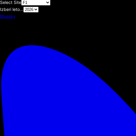
Select Site
Izberi leto...
Bluesky