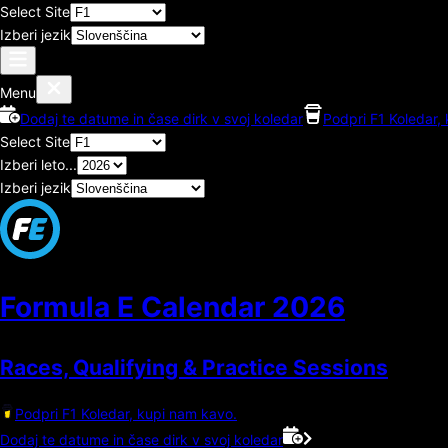
Select Site
Izberi jezik
Menu
Dodaj te datume in čase dirk v svoj koledar
Podpri F1 Koledar,
Select Site
Izberi leto...
Izberi jezik
Formula E Calendar
2026
Races, Qualifying & Practice Sessions
Podpri F1 Koledar, kupi nam kavo.
Dodaj te datume in čase dirk v svoj koledar