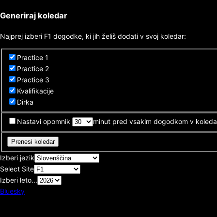
Generiraj koledar
Najprej izberi F1 dogodke, ki jih želiš dodati v svoj koledar:
Practice 1
Practice 2
Practice 3
Kvalifikacije
Dirka
Nastavi opomnik
minut pred vsakim dogodkom v koledar
Prenesi koledar
Izberi jezik
Select Site
Izberi leto...
Bluesky