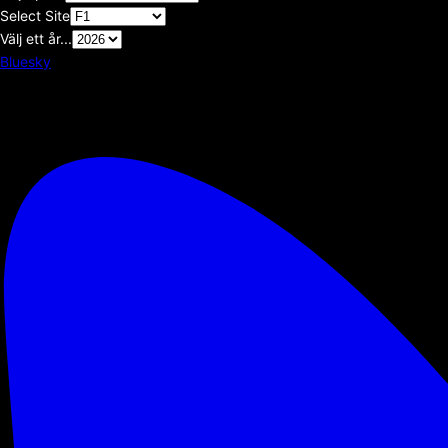
Select Site
Välj ett år...
Bluesky