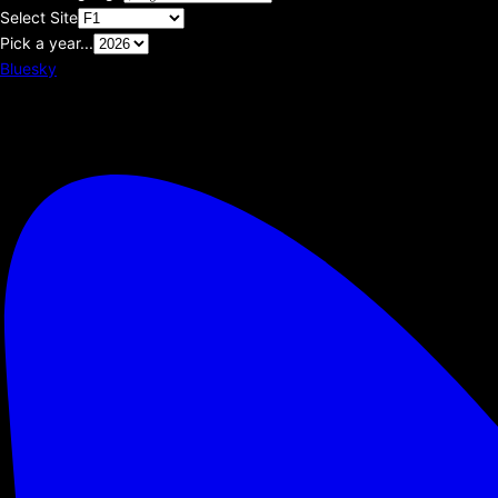
Select Site
Pick a year...
Bluesky